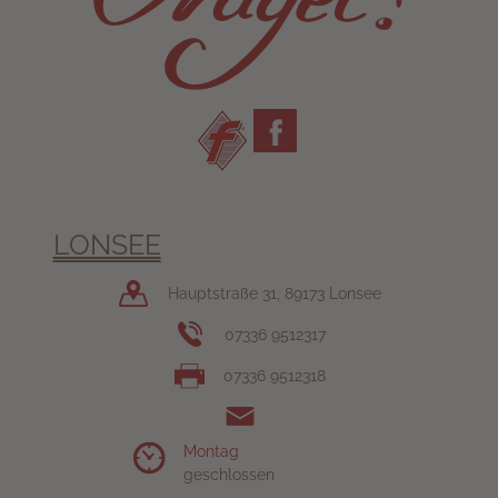
Metzgerei
Fleischerhandwerk
Nagel
Facebook
LONSEE
Hauptstraße 31, 89173 Lonsee
07336 9512317
07336 9512318
Montag
geschlossen